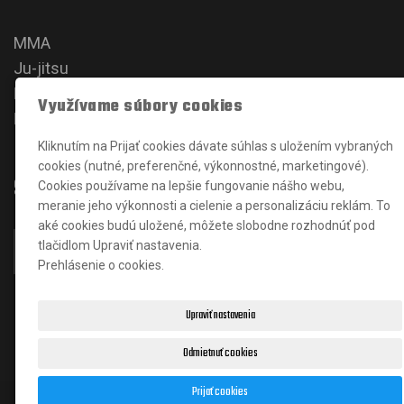
MMA
Ju-jitsu
Karate
Využívame súbory cookies
Kickbox
Kliknutím na Prijať cookies dávate súhlas s uložením vybraných
cookies (nutné, preferenčné, výkonnostné, marketingové).
Sociálne siete
Cookies používame na lepšie fungovanie nášho webu,
meranie jeho výkonnosti a cielenie a personalizáciu reklám. To
aké cookies budú uložené, môžete slobodne rozhodnúť pod
tlačidlom Upraviť nastavenia.
Prehlásenie o cookies.
Upraviť nastavenia
Odmietnuť cookies
Prijať cookies