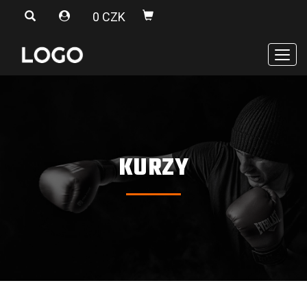
0 CZK
Men
KURZY