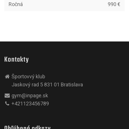
Ročná
990 €
Kontakty
Športovvý klub
Jaskový rad 5 831 01 Bratislava
gym@inpage.sk
+421123456789
Obľúbené odkazy