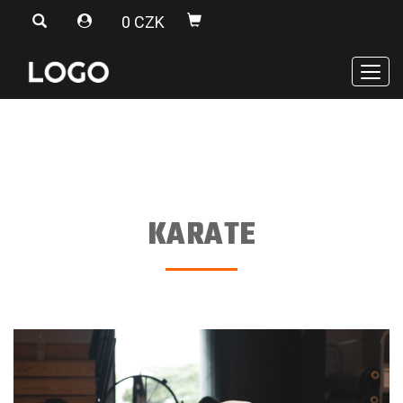
0 CZK
Men
KARATE