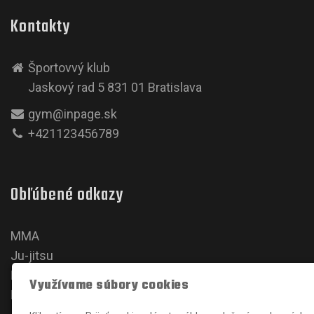
Kontakty
Športovvý klub
Jaskový rad 5 831 01 Bratislava
gym@inpage.sk
+421123456789
Obľúbené odkazy
MMA
Ju-jitsu
Karate
Využívame súbory cookies
Kickbox